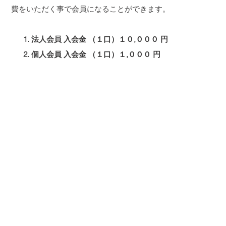
費をいただく事で会員になることができます。
法人会員 入会金 （１口）１０,０００ 円
個人会員 入会金 （１口）１,０００ 円